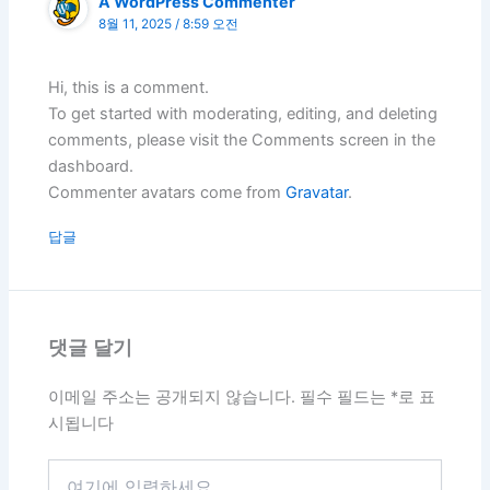
A WordPress Commenter
8월 11, 2025 / 8:59 오전
Hi, this is a comment.
To get started with moderating, editing, and deleting
comments, please visit the Comments screen in the
dashboard.
Commenter avatars come from
Gravatar
.
답글
댓글 달기
이메일 주소는 공개되지 않습니다.
필수 필드는
*
로 표
시됩니다
여