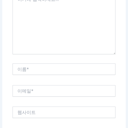
기
에
입
력
하
세
요...
이
름
*
이
메
일
*
웹
사
이
트