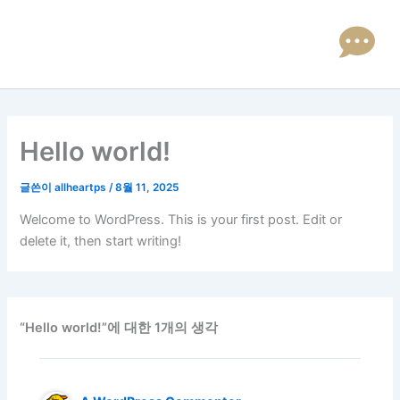
콘
텐
츠
로
Hello world!
건
너
글쓴이
allheartps
/
8월 11, 2025
뛰
Welcome to WordPress. This is your first post. Edit or
기
delete it, then start writing!
“Hello world!”에 대한 1개의 생각